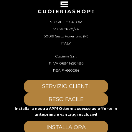
STORE LOCATOR
Via Verdi 20/24
50019 Sesto Fiorentino (FI)
ITALY
Cuoieria S.r.l.
P.IVA 06841450486
REA FI-660264
SERVIZIO CLIENTI
RESO FACILE
Installa la nostra APP! Ottieni accesso ad offerte in
anteprima e vantaggi esclusivi!
INSTALLA ORA