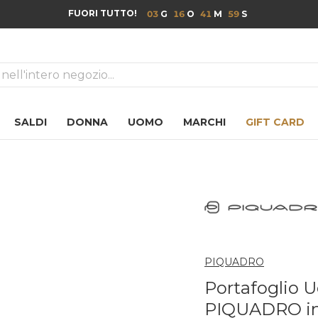
FUORI TUTTO!
03
16
41
59
ca
SALDI
DONNA
UOMO
MARCHI
GIFT CARD
PIQUADRO
Portafoglio 
PIQUADRO in 