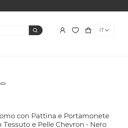
Prodotto aggiunto al carrello
LINGUA
IT
CARRELLO
0 ITEMS
VISUALIZZA IL CARRELLO (
)
PROCEDI ALL'ACQUISTO
Uomo con Pattina e Portamonete
Tessuto e Pelle Chevron - Nero