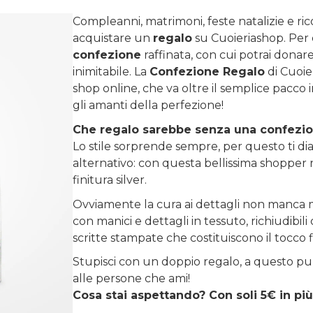
Compleanni, matrimoni, feste natalizie e ri
acquistare un
regalo
su
Cuoieriashop
. Per
confezione
raffinata, con cui potrai donare 
inimitabile. La
Confezione Regalo
di Cuoie
shop online, che va oltre il semplice pacco 
gli amanti della perfezione!
Che regalo sarebbe senza una confezi
Lo stile sorprende sempre, per questo ti diam
alternativo: con questa bellissima shopper r
finitura silver.
Ovviamente la cura ai dettagli non manca m
con manici e dettagli in tessuto, richiudibi
scritte stampate che costituiscono il tocco 
Stupisci con un doppio regalo, a questo pu
alle persone che ami!
Cosa stai aspettando? Con soli 5€ in più