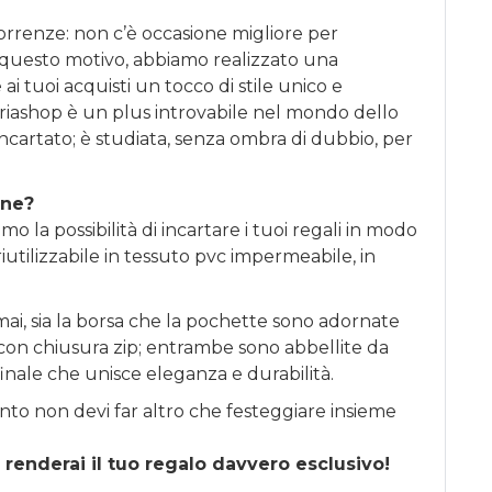
correnze: non c’è occasione migliore per
 questo motivo, abbiamo realizzato una
ai tuoi acquisti un tocco di stile unico e
riashop è un plus introvabile nel mondo dello
incartato; è studiata, senza ombra di dubbio, per
one?
o la possibilità di incartare i tuoi regali in modo
iutilizzabile in tessuto pvc impermeabile, in
ai, sia la borsa che la pochette sono adornate
li con chiusura zip; entrambe sono abbellite da
finale che unisce eleganza e durabilità.
nto non devi far altro che festeggiare insieme
 renderai il tuo regalo davvero esclusivo!