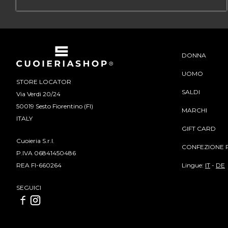
DONNA
UOMO
STORE LOCATOR
SALDI
Via Verdi 20/24
50019 Sesto Fiorentino (FI)
MARCHI
ITALY
GIFT CARD
Cuoieria S.r.l.
CONFEZIONE 
P.IVA 06841450486
Lingue:
IT
-
DE
REA FI-660264
SEGUICI