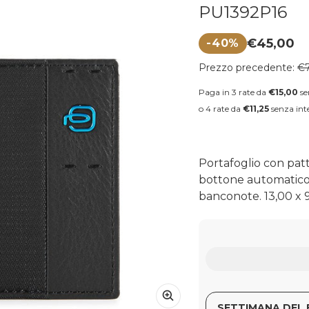
PU1392P16
€45,00
-40%
Prezzo di vendita
Prezzo regolare
Prezzo precedente:
€7
Paga in 3 rate da
€15,00
se
o 4 rate da
€11,25
senza inte
Portafoglio con pat
bottone automatico
banconote. 13,00 x 9
SETTIMANA DEL 