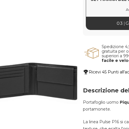
A
03
G
Spedizione 4
gratuita per o
superiori a 9
facile e vel
Ricevi
45 Punti
all'a
Descrizione de
Portafoglio uomo
Piq
portamonete.
La linea Pulse P16 si c
texture, che esalta l'or