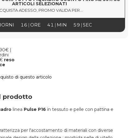
ARTICOLI SELEZIONATI
CQUISTA ADESSO, PROMO VALIDA PER...
IORNI
16
ORE
41
MIN
59
SEC
,90€ |
rdini
9€
reso
oce
cquisto di questo articolo
l prodotto
uadro
linea
Pulse
P16
in tessuto e pelle con pattina e
aratterizza per l'accostamento di materiali con diverse
iginale design della collezione : morbida pelle di vitello