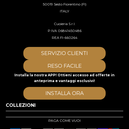
50019 Sesto Fiorentino (FI)
ITALY
Cuoieria S.r.l.
P.IVA 06841450486
REA FI-660264
SERVIZIO CLIENTI
RESO FACILE
Installa la nostra APP! Ottieni accesso ad offerte in
anteprima e vantaggi esclusivi!
INSTALLA ORA
COLLEZIONI
PAGA COME VUOI