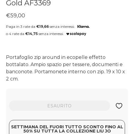
Gold AF3369
Prezzo regolare
€59,00
Paga in 3 rate da
€19,66
senza interessi.
o 4 rate da
€14,75
senza interessi.
Portafoglio zip around in ecopelle effetto
bottalato. Ampio spazio per tessere, documenti e
banconote. Portamonete interno con zip. 19 x 10 x
2 cm.
ESAURITO
SETTIMANA DEL FUORI TUTTO SCONTO FINO AL
50% SU TUTTA LA COLLEZIONE LIU JO