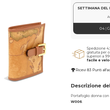
SETTIMANA DEL 
A
04
G
Spedizione 4
gratuita per o
superiori a 9
facile e vel
Ricevi
83 Punti
all'a
Descrizione de
Portafoglio donna con 
W006
.