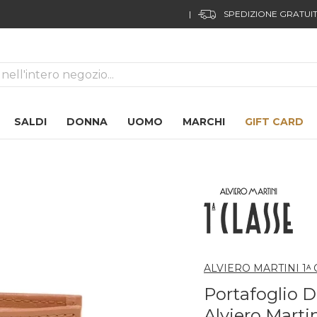
FUORI TUTTO!
04
ca
SALDI
DONNA
UOMO
MARCHI
GIFT CARD
ALVIERO MARTINI 1ᴬ
Portafoglio D
Alviero Marti