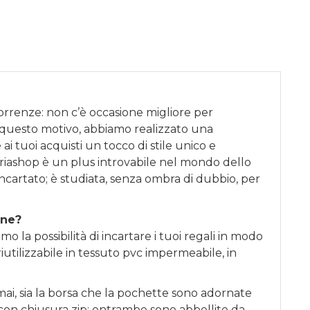
correnze: non c’è occasione migliore per
 questo motivo, abbiamo realizzato una
ai tuoi acquisti un tocco di stile unico e
riashop è un plus introvabile nel mondo dello
incartato; è studiata, senza ombra di dubbio, per
one?
o la possibilità di incartare i tuoi regali in modo
iutilizzabile in tessuto pvc impermeabile, in
ai, sia la borsa che la pochette sono adornate
li con chiusura zip; entrambe sono abbellite da