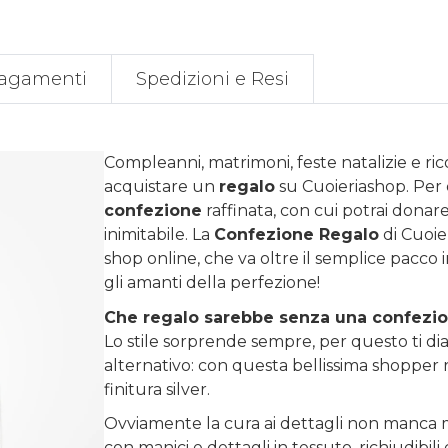
agamenti
Spedizioni e Resi
Compleanni, matrimoni, feste natalizie e ri
acquistare un
regalo
su
Cuoieriashop
. Per
confezione
raffinata, con cui potrai donare 
inimitabile. La
Confezione Regalo
di Cuoie
shop online, che va oltre il semplice pacco 
gli amanti della perfezione!
Che regalo sarebbe senza una confezi
Lo stile sorprende sempre, per questo ti diam
alternativo: con questa bellissima shopper r
finitura silver.
Ovviamente la cura ai dettagli non manca m
con manici e dettagli in tessuto, richiudibi