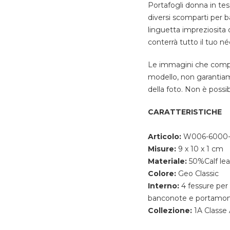
Portafogli donna in te
diversi scomparti per b
linguetta impreziosita 
conterrà tutto il tuo n
Le immagini che compai
modello, non garantiam
della foto. Non è possi
CARATTERISTICHE
Articolo:
W006-6000-
Misure:
9 x 10 x 1 cm
Materiale:
50%Calf l
Colore:
Geo Classic
Interno:
4 fessure per 
banconote e portamone
Collezione:
1A Classe 