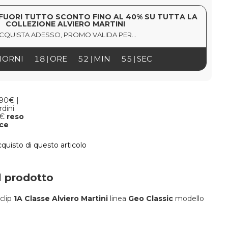
FUORI TUTTO SCONTO FINO AL 40% SU TUTTA LA
COLLEZIONE ALVIERO MARTINI
CQUISTA ADESSO, PROMO VALIDA PER...
IORNI
18
ORE
52
MIN
54
SEC
,90€ |
rdini
9€
reso
oce
cquisto di questo articolo
l prodotto
clip
1A Classe Alviero Martini
linea
Geo Classic
modello