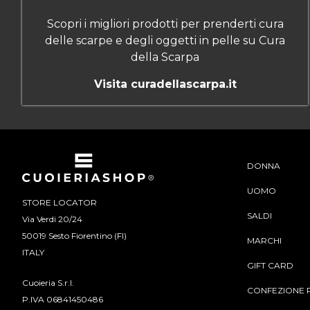
Scopri i migliori prodotti per prenderti cura
delle scarpe e degli oggetti in pelle su Cura
della Scarpa
Visita curadellascarpa.it
DONNA
UOMO
STORE LOCATOR
SALDI
Via Verdi 20/24
50019 Sesto Fiorentino (FI)
MARCHI
ITALY
GIFT CARD
Cuoieria S.r.l.
CONFEZIONE 
P.IVA 06841450486