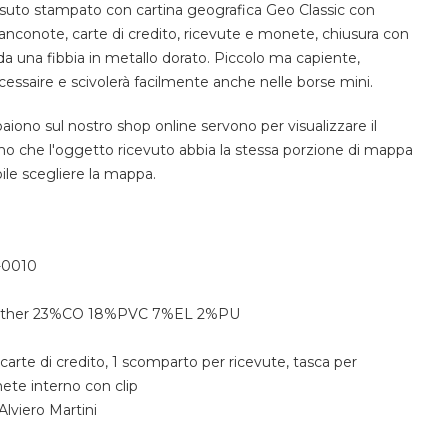
ssuto stampato con cartina geografica Geo Classic con
anconote, carte di credito, ricevute e monete, chiusura con
da una fibbia in metallo dorato. Piccolo ma capiente,
écessaire e scivolerà facilmente anche nelle borse mini.
ono sul nostro shop online servono per visualizzare il
o che l'oggetto ricevuto abbia la stessa porzione di mappa
bile scegliere la mappa.
0010
eather 23%CO 18%PVC 7%EL 2%PU
carte di credito, 1 scomparto per ricevute, tasca per
te interno con clip
Alviero Martini