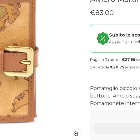
€83,00
Prezzo regolare
Subito lo sc
aggiungilo nel 
Paga in 3 rate da
€27,66
se
o 4 rate da
€20,75
senza in
Portafoglio piccolo
bottone. Ampio spaz
Portamonete interno 