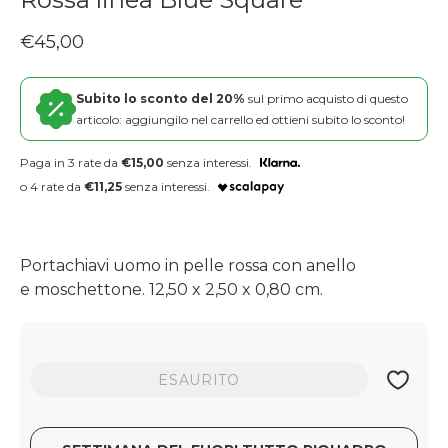
Prezzo regolare
€45,00
Subito lo sconto del 20%
sul primo acquisto di questo
articolo: aggiungilo nel carrello ed ottieni subito lo sconto!
Paga in 3 rate da
€15,00
senza interessi.
o 4 rate da
€11,25
senza interessi.
Portachiavi uomo in pelle rossa con anello
e moschettone. 12,50 x 2,50 x 0,80 cm.
ESAURITO