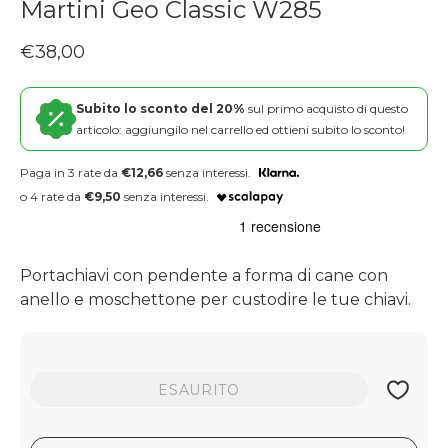
Martini Geo Classic W285
Prezzo regolare
€38,00
Subito lo sconto del 20%
sul primo acquisto di questo
articolo: aggiungilo nel carrello ed ottieni subito lo sconto!
Paga in 3 rate da
€12,66
senza interessi.
o 4 rate da
€9,50
senza interessi.
Portachiavi con pendente a forma di cane con
anello e moschettone per custodire le tue chiavi.
ESAURITO