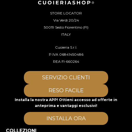
STORE LOCATOR
Via Verdi 20/24
50019 Sesto Fiorentino (FI)
ITALY
Cuoieria S.r.l.
P.IVA 06841450486
REA FI-660264
SERVIZIO CLIENTI
RESO FACILE
Installa la nostra APP! Ottieni accesso ad offerte in
anteprima e vantaggi esclusivi!
INSTALLA ORA
COLLEZIONI