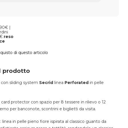
,90€ |
rdini
9€
reso
oce
cquisto di questo articolo
l prodotto
e con sliding system
Secrid
linea
Perforated
in pelle
card protector con spazio per 8 tessere in rilievo o 12
terno per banconote, scontrini e biglietti da visita.
 linea in pelle pieno fiore ispirata al classico guanto da