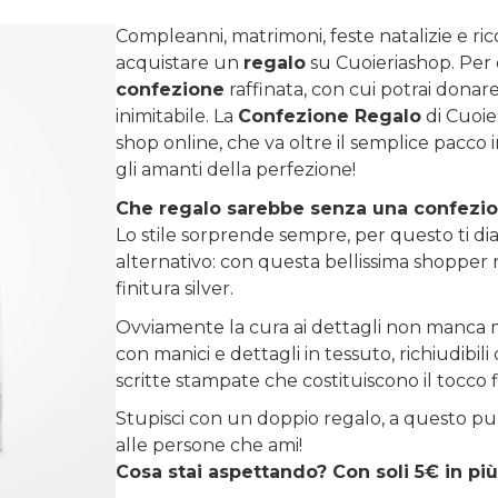
Compleanni, matrimoni, feste natalizie e ri
acquistare un
regalo
su
Cuoieriashop
. Per
confezione
raffinata, con cui potrai donare 
inimitabile. La
Confezione Regalo
di Cuoie
shop online, che va oltre il semplice pacco 
gli amanti della perfezione!
Che regalo sarebbe senza una confezi
Lo stile sorprende sempre, per questo ti diam
alternativo: con questa bellissima shopper r
finitura silver.
Ovviamente la cura ai dettagli non manca m
con manici e dettagli in tessuto, richiudibi
scritte stampate che costituiscono il tocco 
Stupisci con un doppio regalo, a questo pu
alle persone che ami!
Cosa stai aspettando? Con soli 5€ in più