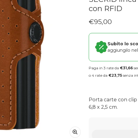
con RFID
€95,00
Prezzo regolare
Subito lo sc
aggiungilo nel 
Paga in 3 rate da
€31,66
se
o 4 rate da
€23,75
senza int
Porta carte con clip
6,8 x 2,5 cm.