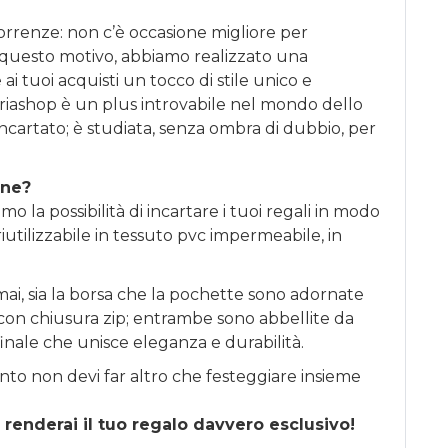
correnze: non c’è occasione migliore per
 questo motivo, abbiamo realizzato una
ai tuoi acquisti un tocco di stile unico e
riashop è un plus introvabile nel mondo dello
incartato; è studiata, senza ombra di dubbio, per
one?
o la possibilità di incartare i tuoi regali in modo
iutilizzabile in tessuto pvc impermeabile, in
ai, sia la borsa che la pochette sono adornate
li con chiusura zip; entrambe sono abbellite da
finale che unisce eleganza e durabilità.
nto non devi far altro che festeggiare insieme
 renderai il tuo regalo davvero esclusivo!