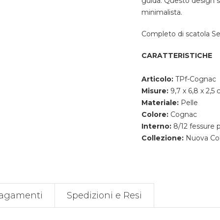
guida. Questo design so
minimalista.
Completo di scatola Se
CARATTERISTICHE
Articolo:
TPf-Cognac
Misure:
9,7 x 6,8 x 2,5
Materiale:
Pelle
Colore:
Cognac
Interno:
8/12 fessure p
Collezione:
Nuova Col
agamenti
Spedizioni e Resi