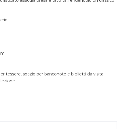
fisticato assicura presa e tattilità, rendendolo un classico
crid.
 cm
er tessere, spazio per banconote e biglietti da visita
lezione