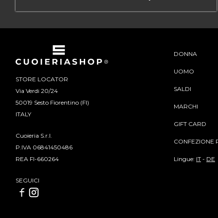
DONNA
UOMO
STORE LOCATOR
SALDI
Via Verdi 20/24
50019 Sesto Fiorentino (FI)
MARCHI
ITALY
GIFT CARD
Cuoieria S.r.l.
CONFEZIONE 
P.IVA 06841450486
Lingue:
IT
-
DE
REA FI-660264
SEGUICI