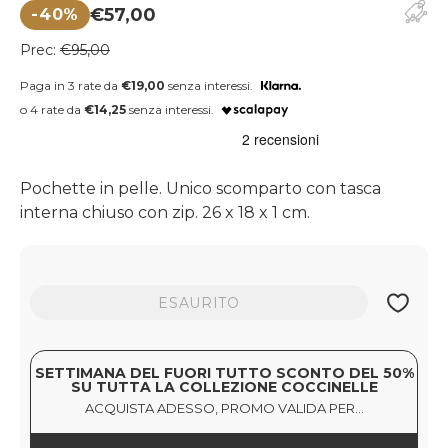
€57,00
-40%
Prezzo di vendita
Prezzo regolare
Prec:
€95,00
Paga in 3 rate da
€19,00
senza interessi.
o 4 rate da
€14,25
senza interessi.
Pochette in pelle. Unico scomparto con tasca
interna chiuso con zip. 26 x 18 x 1 cm.
ESAURITO
SETTIMANA DEL FUORI TUTTO SCONTO DEL 50%
SU TUTTA LA COLLEZIONE COCCINELLE
ACQUISTA ADESSO, PROMO VALIDA PER...