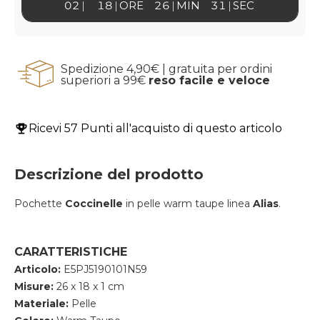
02
18
ORE
26
MIN
31
SEC
Spedizione 4,90€ | gratuita per ordini
superiori a 99€
reso facile e veloce
Ricevi
57 Punti
all'acquisto di questo articolo
Descrizione del prodotto
Pochette
Coccinelle
in pelle warm taupe linea
Alias
.
CARATTERISTICHE
Articolo:
E5PJ5190101N59
Misure:
26 x 18 x 1 cm
Materiale:
Pelle