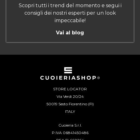
Scopri tutti i trend del momento e segui i
consigli dei nostri esperti per un look
impeccabile!
Vai al blog
STORE LOCATOR
Via Verdi 20/24
50019 Sesto Fiorentino (FI)
ITALY
Cuoieria S.r.l.
P.IVA 06841450486