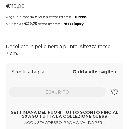
Prezzo regolare
€119,00
Paga in 3 rate da
€39,66
senza interessi.
o 4 rate da
€29,75
senza interessi.
Decollete in pelle nera a punta. Altezza tacco
7 cm.
Scegli la taglia
Guida alle taglie
ESAURITO
SETTIMANA DEL FUORI TUTTO SCONTO FINO AL
50% SU TUTTA LA COLLEZIONE GUESS
ACQUISTA ADESSO, PROMO VALIDA PER...