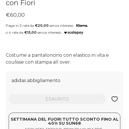
con Fiori
Prezzo regolare
€60,00
Paga in 3 rate da
€20,00
senza interessi.
o 4 rate da
€15,00
senza interessi.
Costume a pantaloncino con elastico in vita e
coulisse con stampa all over.
adidas abbigliamento
ESAURITO
SETTIMANA DEL FUORI TUTTO SCONTO FINO AL
40% SU SUN68