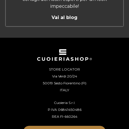
impeccabile!
Vai al blog
STORE LOCATOR
Via Verdi 20/24
50019 Sesto Fiorentino (FI)
ITALY
Cuoieria S.r.l.
P.IVA 06841450486
REA FI-660264