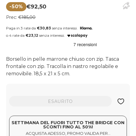
€92,50
-50%
Prezzo di vendita
Prezzo regolare
Prec:
€185,00
Paga in 3 rate da
€30,83
senza interessi.
o 4 rate da
€23,12
senza interessi.
Borsello in pelle marrone chiuso con zip. Tasca
frontale con zip. Tracolla in nastro regolabile e
removibile. 18,5 x 21 x 5 cm.
ESAURITO
SETTIMANA DEL FUORI TUTTO THE BRIDGE CON
SCONTI FINO AL 50%!
ACQUISTA ADESSO, PROMO VALIDA PER...