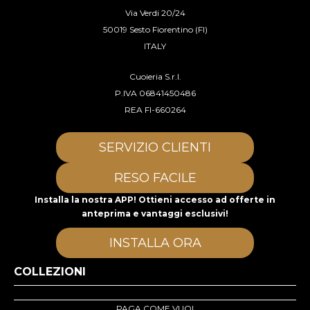
Via Verdi 20/24
50019 Sesto Fiorentino (FI)
ITALY
Cuoieria S.r.l.
P.IVA 06841450486
REA FI-660264
SERVIZIO CLIENTI
RESO FACILE
Installa la nostra APP! Ottieni accesso ad offerte in
anteprima e vantaggi esclusivi!
INSTALLA ORA
COLLEZIONI
PAGA COME VUOI