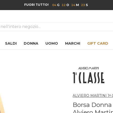
FUORI TUTTO!
04
12
14
22
ca
SALDI
DONNA
UOMO
MARCHI
GIFT CARD
ALVIERO MARTINI 1ᴬ
Borsa Donna 
Alviero Mart