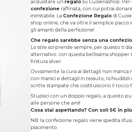
acquistare un
regalo
su
Cuoieriashop
. Per
confezione
raffinata, con cui potrai donare 
inimitabile. La
Confezione Regalo
di Cuoie
shop online, che va oltre il semplice pacco 
gli amanti della perfezione!
Che regalo sarebbe senza una confezi
Lo stile sorprende sempre, per questo ti diam
alternativo: con questa bellissima shopper r
finitura silver.
Ovviamente la cura ai dettagli non manca m
con manici e dettagli in tessuto, richiudibi
scritte stampate che costituiscono il tocco 
Stupisci con un doppio regalo, a questo pu
alle persone che ami!
Cosa stai aspettando? Con soli 5€ in più
NB: la confezione regalo viene spedita sfu
piacimento.