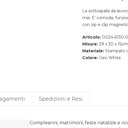
La sottospalla da lavo
mai. E' comoda, funzion
con zip e clip magneti
Articolo:
D024-6130-
Misure:
39 x 30 x 15cm
Materiale:
Stampato co
Colore:
Geo White
agamenti
Spedizioni e Resi
Compleanni, matrimoni, feste natalizie e ri