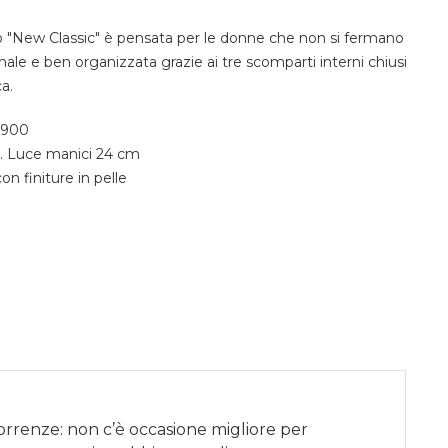
ro "New Classic" è pensata per le donne che non si fermano
ale e ben organizzata grazie ai tre scomparti interni chiusi
ca.
0900
. Luce manici 24 cm
n finiture in pelle
correnze: non c’è occasione migliore per