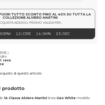
FUORI TUTTO SCONTO FINO AL 40% SU TUTTA LA
COLLEZIONE ALVIERO MARTINI
CQUISTA ADESSO, PROMO VALIDA PER...
IORNI
12
ORE
14
MIN
22
SEC
,90€ |
rdini
9€
reso
oce
'acquisto di questo articolo
l prodotto
nde
1A Classe Alviero Martini
linea
Geo White
modello