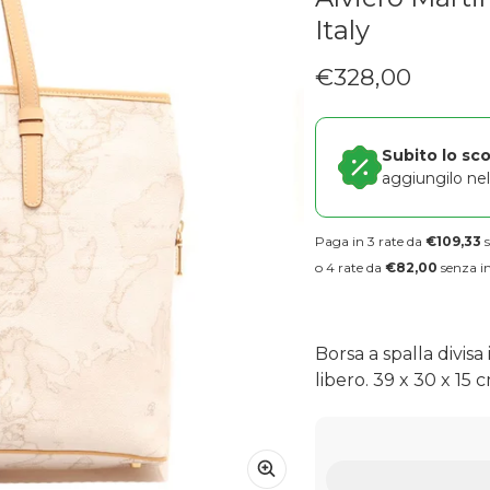
Italy
€328,00
Prezzo regolare
Subito lo sc
aggiungilo nel 
Paga in 3 rate da
€109,33
s
o 4 rate da
€82,00
senza in
Borsa a spalla divisa
libero. 39 x 30 x 15 