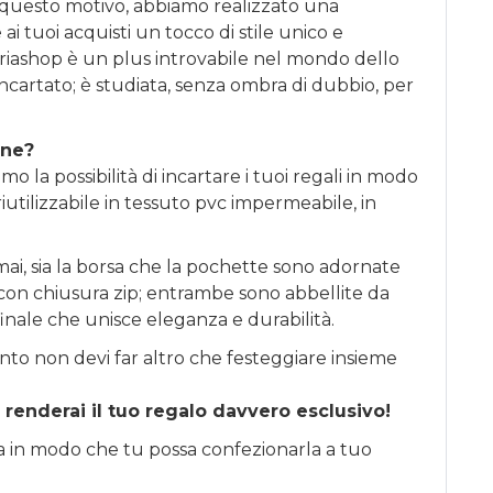
 questo motivo, abbiamo realizzato una
ai tuoi acquisti un tocco di stile unico e
riashop è un plus introvabile nel mondo dello
incartato; è studiata, senza ombra di dubbio, per
one?
o la possibilità di incartare i tuoi regali in modo
iutilizzabile in tessuto pvc impermeabile, in
ai, sia la borsa che la pochette sono adornate
li con chiusura zip; entrambe sono abbellite da
finale che unisce eleganza e durabilità.
nto non devi far altro che festeggiare insieme
 renderai il tuo regalo davvero esclusivo!
sa in modo che tu possa confezionarla a tuo