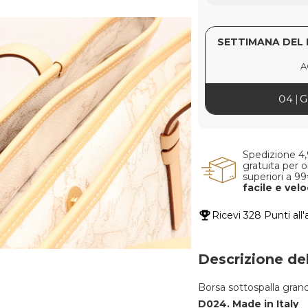
SETTIMANA DEL 
A
04
G
Spedizione 4
gratuita per o
superiori a 9
facile e vel
Ricevi
328 Punti
all
Descrizione de
Borsa sottospalla gra
D024. Made in Italy