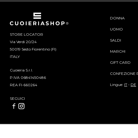
DONNA
UOMO
STORE LOCATOR
SALDI
Via Verdi 20/24
50019 Sesto Fiorentino (FI)
MARCHI
ITALY
GIFT CARD
Cuoieria S.r.l.
CONFEZIONE 
P.IVA 06841450486
Lingue:
IT
-
DE
REA FI-660264
SEGUICI
Cuoieria S.r.l | P.IVA 06841450486 | REA FI-660264