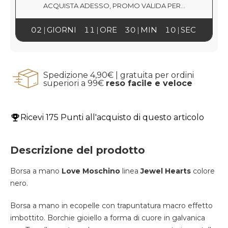
ACQUISTA ADESSO, PROMO VALIDA PER...
02
GIORNI
11
ORE
30
MIN
09
SEC
Spedizione 4,90€ | gratuita per ordini
superiori a 99€
reso facile e veloce
Ricevi
175 Punti
all'acquisto di questo articolo
Descrizione del prodotto
Borsa a mano
Love Moschino
linea
Jewel Hearts
colore
nero.
Borsa a mano in ecopelle con t
rapuntatura macro effetto
imbottito.
Borchie gioiello a forma di cuore in galvanica