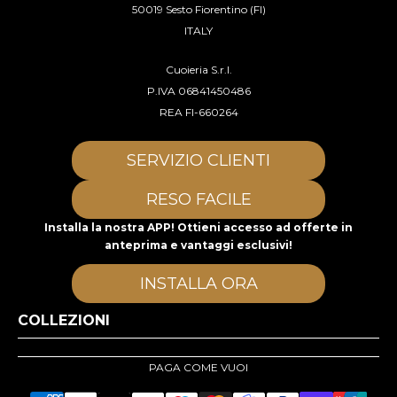
50019 Sesto Fiorentino (FI)
ITALY
Cuoieria S.r.l.
P.IVA 06841450486
REA FI-660264
SERVIZIO CLIENTI
RESO FACILE
Installa la nostra APP! Ottieni accesso ad offerte in
anteprima e vantaggi esclusivi!
INSTALLA ORA
COLLEZIONI
PAGA COME VUOI