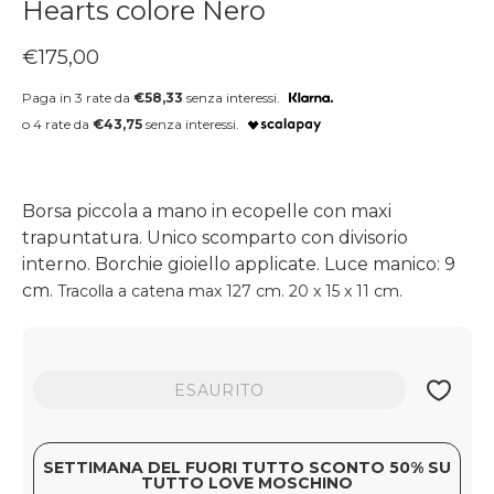
Hearts colore Nero
Prezzo regolare
€175,00
Paga in 3 rate da
€58,33
senza interessi.
o 4 rate da
€43,75
senza interessi.
Borsa piccola a mano in ecopelle con maxi
trapuntatura. Unico scomparto con divisorio
interno. Borchie gioiello applicate. Luce manico: 9
cm.
Tracolla a catena max 127 cm. 20 x 15 x 11 cm.
ESAURITO
SETTIMANA DEL FUORI TUTTO SCONTO 50% SU
TUTTO LOVE MOSCHINO