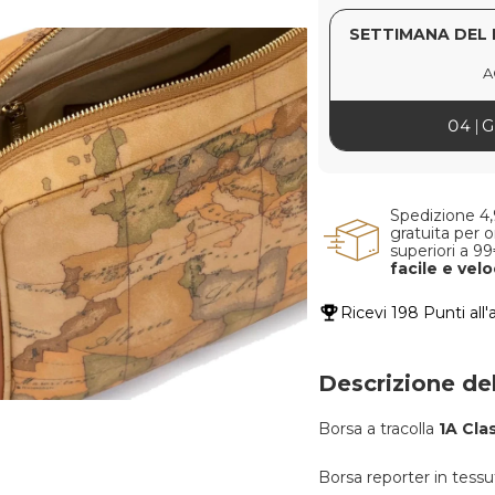
SETTIMANA DEL 
A
04
G
Spedizione 4
gratuita per o
superiori a 9
facile e vel
Ricevi
198 Punti
all'
Descrizione de
Borsa a tracolla
1A Cla
Borsa reporter in tess