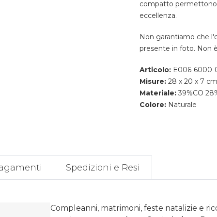
compatto permettono un
eccellenza.
Non garantiamo che l'
presente in foto. Non è
Articolo:
E006-6000-
Misure:
28 x 20 x 7 c
Materiale:
39%CO 28%P
Colore:
Naturale
agamenti
Spedizioni e Resi
Compleanni, matrimoni, feste natalizie e ri