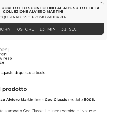
FUORI TUTTO SCONTO FINO AL 40% SU TUTTA LA
COLLEZIONE ALVIERO MARTINI
CQUISTA ADESSO, PROMO VALIDA PER...
IORNI
09
ORE
13
MIN
30
SEC
,90€ |
rdini
9€
reso
oce
acquisto di questo articolo
l prodotto
sse Alviero Martini
linea
Geo Classic
modello
E006
.
uto stampato Geo Classic. Le linee morbide e il volume