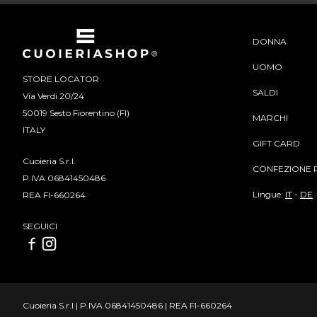
DONNA
UOMO
STORE LOCATOR
SALDI
Via Verdi 20/24
50019 Sesto Fiorentino (FI)
MARCHI
ITALY
GIFT CARD
Cuoieria S.r.l.
CONFEZIONE 
P.IVA 06841450486
Lingue:
IT
-
DE
REA FI-660264
SEGUICI
Cuoieria S.r.l | P.IVA 06841450486 | REA FI-660264