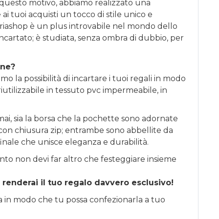
 questo motivo, abbiamo realizzato una
ai tuoi acquisti un tocco di stile unico e
riashop è un plus introvabile nel mondo dello
incartato; è studiata, senza ombra di dubbio, per
one?
o la possibilità di incartare i tuoi regali in modo
iutilizzabile in tessuto pvc impermeabile, in
ai, sia la borsa che la pochette sono adornate
li con chiusura zip; entrambe sono abbellite da
finale che unisce eleganza e durabilità.
nto non devi far altro che festeggiare insieme
 renderai il tuo regalo davvero esclusivo!
sa in modo che tu possa confezionarla a tuo