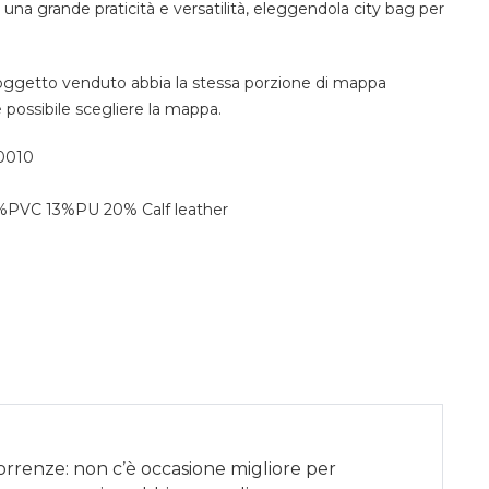
a grande praticità e versatilità, eleggendola city bag per
oggetto venduto abbia la stessa porzione di mappa
 possibile scegliere la mappa.
0010
m
VC 13%PU 20% Calf leather
correnze: non c’è occasione migliore per