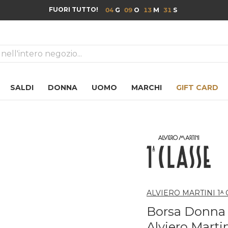
FUORI TUTTO!
04
09
13
30
ca
SALDI
DONNA
UOMO
MARCHI
GIFT CARD
ALVIERO MARTINI 1ᴬ
Borsa Donna c
Alviero Marti