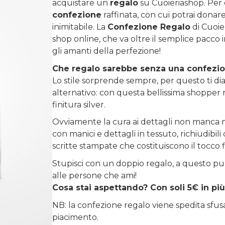
acquistare un
regalo
su
Cuoieriashop
. Per
confezione
raffinata, con cui potrai donare 
inimitabile. La
Confezione Regalo
di Cuoie
shop online, che va oltre il semplice pacco 
gli amanti della perfezione!
Che regalo sarebbe senza una confezi
Lo stile sorprende sempre, per questo ti diam
alternativo: con questa bellissima shopper r
finitura silver.
Ovviamente la cura ai dettagli non manca m
con manici e dettagli in tessuto, richiudibi
scritte stampate che costituiscono il tocco 
Stupisci con un doppio regalo, a questo pu
alle persone che ami!
Cosa stai aspettando? Con soli 5€ in più
NB: la confezione regalo viene spedita sfu
piacimento.