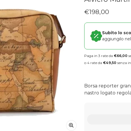
€198,00
Prezzo regolare
Subito lo sc
aggiungilo nel 
Paga in 3 rate da
€66,00
se
o 4 rate da
€49,50
senza in
Borsa reporter grand
nastro logato regola