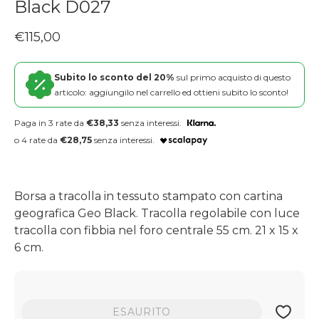
Black D027
Prezzo regolare
€115,00
Subito lo sconto del 20%
sul primo acquisto di questo
articolo: aggiungilo nel carrello ed ottieni subito lo sconto!
Paga in 3 rate da
€38,33
senza interessi.
o 4 rate da
€28,75
senza interessi.
Borsa a tracolla in tessuto stampato con cartina
geografica Geo Black. Tracolla regolabile con luce
tracolla con fibbia nel foro centrale 55 cm. 21 x 15 x
6 cm.
ESAURITO