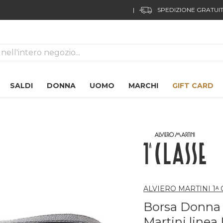
FUORI TUTTO!
04
17
02
44
ca
SALDI
DONNA
UOMO
MARCHI
GIFT CARD
ALVIERO MARTINI 1ᴬ
Borsa Donna a
Martini line