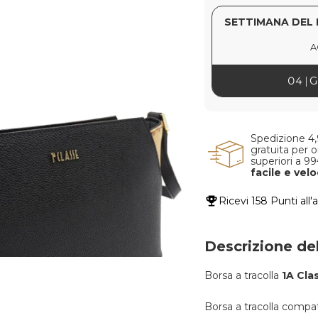
SETTIMANA DEL 
A
04
G
Spedizione 4
gratuita per o
superiori a 9
facile e vel
Ricevi
158 Punti
all'
Descrizione de
Borsa a tracolla
1A Cla
Borsa a tracolla compatt