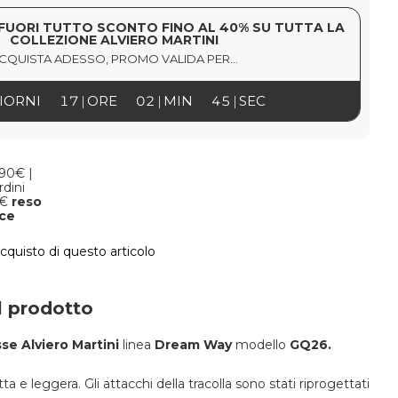
FUORI TUTTO SCONTO FINO AL 40% SU TUTTA LA
COLLEZIONE ALVIERO MARTINI
CQUISTA ADESSO, PROMO VALIDA PER...
IORNI
17
ORE
02
MIN
44
SEC
,90€ |
rdini
9€
reso
oce
acquisto di questo articolo
l prodotto
sse Alviero Martini
linea
Dream Way
modello
GQ26.
a e leggera. Gli attacchi della tracolla sono stati riprogettati