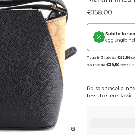
€158,00
Prezzo regolare
Subito lo sc
aggiungilo nel 
Paga in 3 rate da
€52,66
se
o 4 rate da
€39,50
senza in
Borsa a tracolla in t
tessuto Geo Classic. 