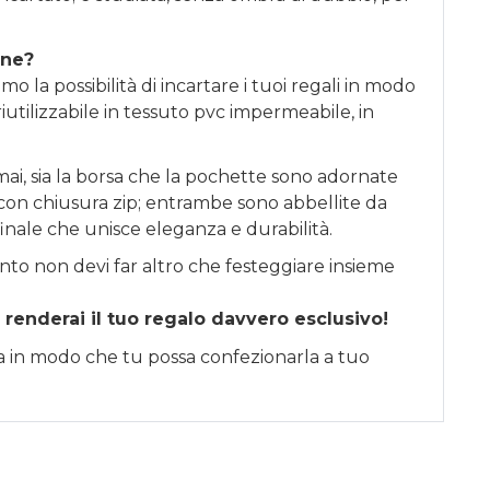
one?
o la possibilità di incartare i tuoi regali in modo
iutilizzabile in tessuto pvc impermeabile, in
ai, sia la borsa che la pochette sono adornate
li con chiusura zip; entrambe sono abbellite da
finale che unisce eleganza e durabilità.
nto non devi far altro che festeggiare insieme
 renderai il tuo regalo davvero esclusivo!
sa in modo che tu possa confezionarla a tuo