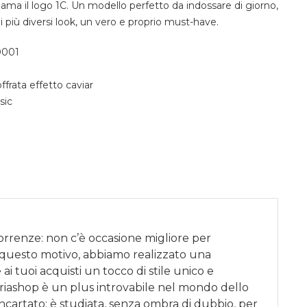
ama il logo 1C. Un modello perfetto da indossare di giorno,
i più diversi look, un vero e proprio must-have.
0001
ffrata effetto caviar
sic
correnze: non c’è occasione migliore per
 questo motivo, abbiamo realizzato una
ai tuoi acquisti un tocco di stile unico e
riashop è un plus introvabile nel mondo dello
incartato; è studiata, senza ombra di dubbio, per