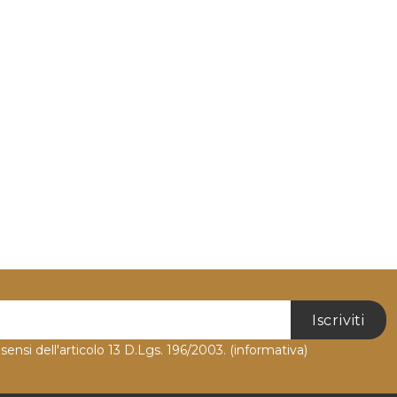
Iscriviti
 sensi dell'articolo 13 D.Lgs. 196/2003.
(informativa)