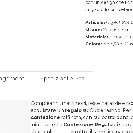
con un design che richi
in grado di completare 
Articolo:
GQ26-9673-
Misure:
22 x 16 x 7 cm
Materiale:
Ecopelle go
Colore:
Nero/Geo Clas
agamenti
Spedizioni e Resi
Compleanni, matrimoni, feste natalizie e ri
acquistare un
regalo
su
Cuoieriashop
. Per
confezione
raffinata, con cui potrai donare 
inimitabile. La
Confezione Regalo
di Cuoie
shop online, che va oltre il semplice pacco 