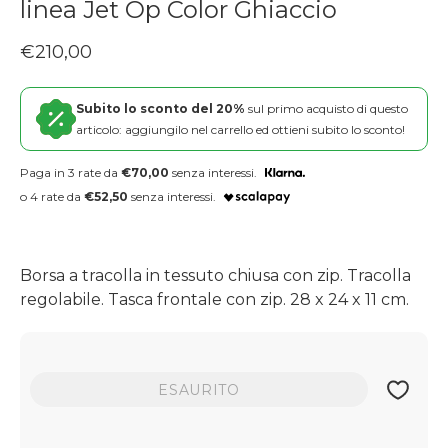
linea Jet Op Color Ghiaccio
Prezzo regolare
€210,00
Subito lo sconto del 20%
sul primo acquisto di questo
articolo: aggiungilo nel carrello ed ottieni subito lo sconto!
Paga in 3 rate da
€70,00
senza interessi.
o 4 rate da
€52,50
senza interessi.
Borsa a tracolla in tessuto chiusa con zip. Tracolla
regolabile. Tasca frontale con zip. 28 x 24 x 11 cm.
ESAURITO