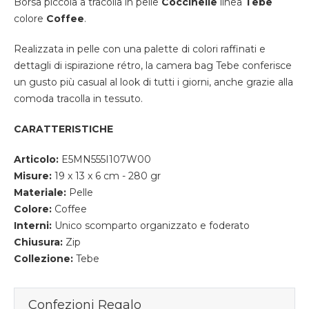
Borsa piccola a tracolla in pelle
Coccinelle
linea
Tebe
colore
Coffee
.
Realizzata in pelle con una palette di colori raffinati e
dettagli di ispirazione rétro, la camera bag Tebe conferisce
un gusto più casual al look di tutti i giorni, anche grazie alla
comoda tracolla in tessuto.
CARATTERISTICHE
Articolo:
E5MN555I107W00
Misure:
19 x 13 x 6 cm - 280 gr
Materiale:
Pelle
Colore:
Coffee
Interni:
Unico scomparto organizzato e foderato
Chiusura:
Zip
Collezione:
Tebe
Confezioni Regalo