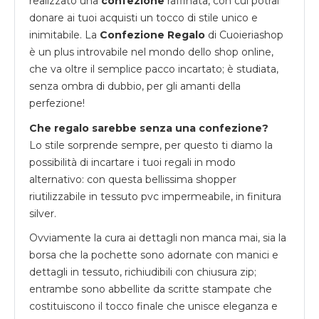
realizzato una
confezione
raffinata, con cui potrai
donare ai tuoi acquisti un tocco di stile unico e
inimitabile. La
Confezione Regalo
di Cuoieriashop
è un plus introvabile nel mondo dello shop online,
che va oltre il semplice pacco incartato; è studiata,
senza ombra di dubbio, per gli amanti della
perfezione!
Che regalo sarebbe senza una confezione?
Lo stile sorprende sempre, per questo ti diamo la
possibilità di incartare i tuoi regali in modo
alternativo: con questa bellissima shopper
riutilizzabile in tessuto pvc impermeabile, in finitura
silver.
Ovviamente la cura ai dettagli non manca mai, sia la
borsa che la pochette sono adornate con manici e
dettagli in tessuto, richiudibili con chiusura zip;
entrambe sono abbellite da scritte stampate che
costituiscono il tocco finale che unisce eleganza e