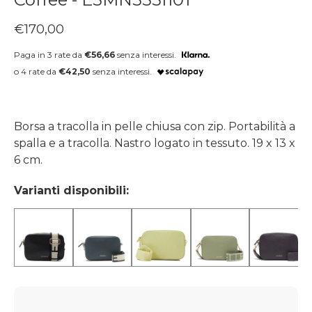
Prezzo regolare
€170,00
Paga in 3 rate da
€56,66
senza interessi.
o 4 rate da
€42,50
senza interessi.
Borsa a tracolla in pelle chiusa con zip. Portabilità a
spalla e a tracolla. Nastro logato in tessuto. 19 x 13 x
6 cm.
Varianti disponibili: