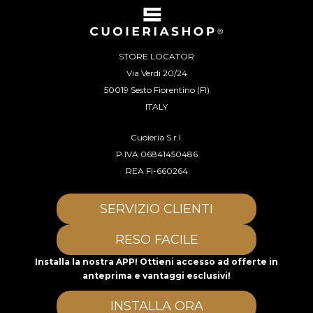
STORE LOCATOR
Via Verdi 20/24
50019 Sesto Fiorentino (FI)
ITALY
Cuoieria S.r.l.
P.IVA 06841450486
REA FI-660264
SERVIZIO CLIENTI
RESO FACILE
Installa la nostra APP! Ottieni accesso ad offerte in
anteprima e vantaggi esclusivi!
INSTALLA ORA