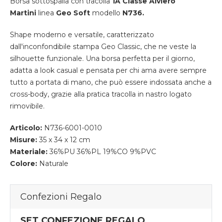
Borsa sottospalla con tracolla
1A Classe Alviero
Martini
linea
Geo Soft
modello
N736.
Shape moderno e versatile, caratterizzato
dall'inconfondibile stampa Geo Classic, che ne veste la
silhouette funzionale. Una borsa perfetta per il giorno,
adatta a look casual e pensata per chi ama avere sempre
tutto a portata di mano, che può essere indossata anche a
cross-body, grazie alla pratica tracolla in nastro logato
rimovibile.
Articolo:
N736-6001-0010
Misure:
35 x 34 x 12 cm
Materiale:
36%PU 36%PL 19%CO 9%PVC
Colore:
Naturale
Confezioni Regalo
SET CONFEZIONE REGALO