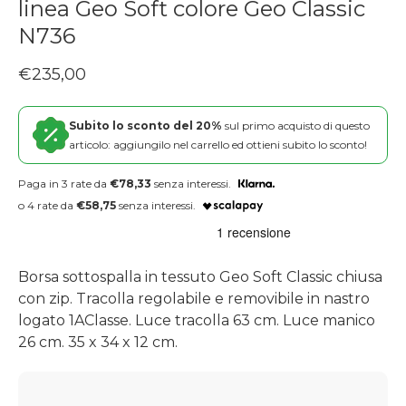
linea Geo Soft colore Geo Classic
N736
Prezzo regolare
€235,00
Subito lo sconto del 20%
sul primo acquisto di questo
articolo: aggiungilo nel carrello ed ottieni subito lo sconto!
Paga in 3 rate da
€78,33
senza interessi.
o 4 rate da
€58,75
senza interessi.
Borsa sottospalla in tessuto Geo Soft Classic chiusa
con zip. Tracolla regolabile e removibile in nastro
logato 1
A
Classe. Luce tracolla 63 cm. Luce manico
26 cm. 35 x 34 x 12 cm.