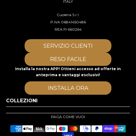
ITALY
Cuoieria S.r.l.
P.IVA 06841450486
REA FI-660264
SERVIZIO CLIENTI
RESO FACILE
Installa la nostra APP! Ottieni accesso ad offerte in
anteprima e vantaggi esclusivi!
INSTALLA ORA
COLLEZIONI
PAGA COME VUOI