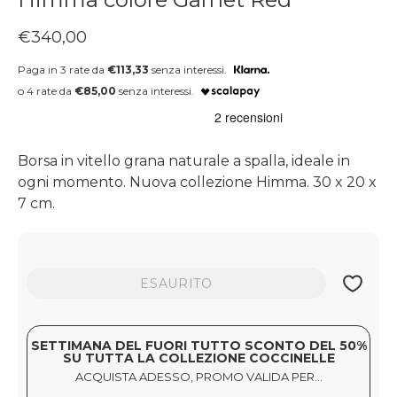
Prezzo regolare
€340,00
Paga in 3 rate da
€113,33
senza interessi.
o 4 rate da
€85,00
senza interessi.
Borsa in vitello grana naturale a spalla, ideale in
ogni momento. Nuova collezione Himma. 30 x 20 x
7 cm.
ESAURITO
SETTIMANA DEL FUORI TUTTO SCONTO DEL 50%
SU TUTTA LA COLLEZIONE COCCINELLE
ACQUISTA ADESSO, PROMO VALIDA PER...