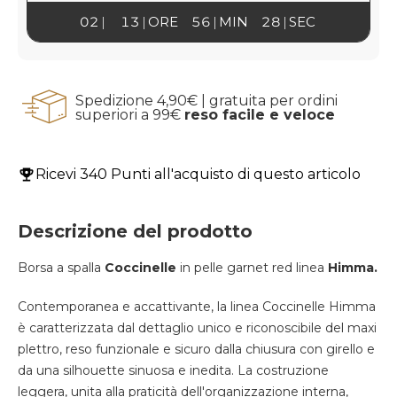
02
13
ORE
56
MIN
28
SEC
Spedizione 4,90€ | gratuita per ordini
superiori a 99€
reso facile e veloce
Ricevi
340 Punti
all'acquisto di questo articolo
Descrizione del prodotto
Borsa a spalla
Coccinelle
in pelle garnet red linea
Himma.
Contemporanea e accattivante, la linea Coccinelle Himma
è caratterizzata dal dettaglio unico e riconoscibile del maxi
plettro, reso funzionale e sicuro dalla chiusura con girello e
da una silhouette sinuosa e inedita. La costruzione
leggera, unita alla praticità dell'organizzazione interna,