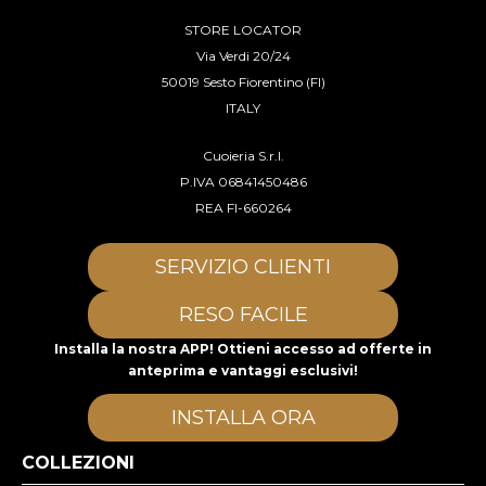
STORE LOCATOR
Via Verdi 20/24
50019 Sesto Fiorentino (FI)
ITALY
Cuoieria S.r.l.
P.IVA 06841450486
REA FI-660264
SERVIZIO CLIENTI
RESO FACILE
Installa la nostra APP! Ottieni accesso ad offerte in
anteprima e vantaggi esclusivi!
INSTALLA ORA
COLLEZIONI