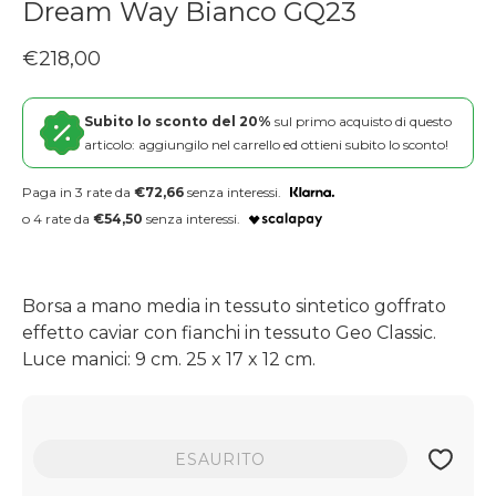
Dream Way Bianco GQ23
Prezzo regolare
€218,00
Subito lo sconto del 20%
sul primo acquisto di questo
articolo: aggiungilo nel carrello ed ottieni subito lo sconto!
Paga in 3 rate da
€72,66
senza interessi.
o 4 rate da
€54,50
senza interessi.
Borsa a mano media in tessuto sintetico goffrato
effetto caviar con fianchi in tessuto Geo Classic.
Luce manici: 9 cm. 25 x 17 x 12 cm.
ESAURITO