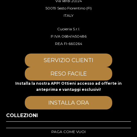
Via Verdi 20/24
50019 Sesto Fiorentino (FI)
ITALY
Cuoieria S.r.l.
P.IVA 06841450486
REA FI-660264
SERVIZIO CLIENTI
RESO FACILE
Installa la nostra APP! Ottieni accesso ad offerte in
anteprima e vantaggi esclusivi!
INSTALLA ORA
COLLEZIONI
PAGA COME VUOI