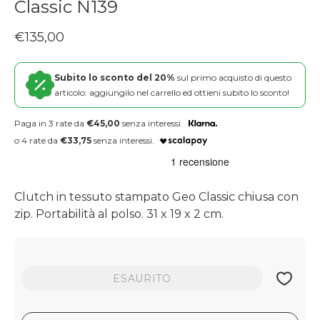
Classic N139
Prezzo regolare
€135,00
Subito lo sconto del 20%
sul primo acquisto di questo
articolo: aggiungilo nel carrello ed ottieni subito lo sconto!
Paga in 3 rate da
€45,00
senza interessi.
o 4 rate da
€33,75
senza interessi.
Clutch in tessuto stampato Geo Classic chiusa con
zip. Portabilità al polso. 31 x 19 x 2 cm.
ESAURITO