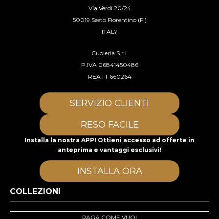
Via Verdi 20/24
50019 Sesto Fiorentino (FI)
ITALY
Cuoieria S.r.l.
P.IVA 06841450486
REA FI-660264
SERVIZIO CLIENTI
RESO FACILE
Installa la nostra APP! Ottieni accesso ad offerte in
anteprima e vantaggi esclusivi!
INSTALLA ORA
COLLEZIONI
PAGA COME VUOI