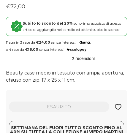
Prezzo regolare
€72,00
Subito lo sconto del 20%
sul primo acquisto di questo
articolo: aggiungilo nel carrello ed ottieni subito lo sconto!
Paga in 3 rate da
€24,00
senza interessi.
o 4 rate da
€18,00
senza interessi.
Beauty case medio in tessuto con ampia apertura,
chiuso con zip. 17 x 25 x 11 cm.
ESAURITO
SETTIMANA DEL FUORI TUTTO SCONTO FINO AL
40% SU TUTTA LA COLLEZIONE ALVIERO MARTINI