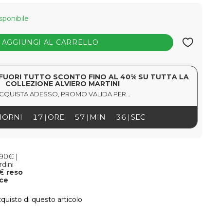
sponibile
AGGIUNGI AL CARRELLO
FUORI TUTTO SCONTO FINO AL 40% SU TUTTA LA
COLLEZIONE ALVIERO MARTINI
CQUISTA ADESSO, PROMO VALIDA PER...
IORNI
17
ORE
57
MIN
35
SEC
,90€ |
rdini
9€
reso
oce
cquisto di questo articolo