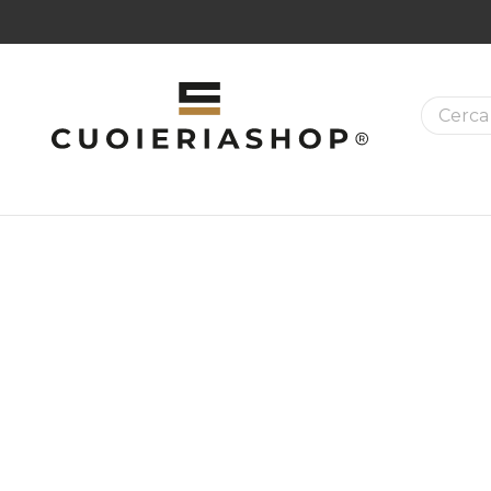
E GRATUITA DA 99,00€
|
RESO FACILE
La ricer
MAZIONI SUI PRODOTTI