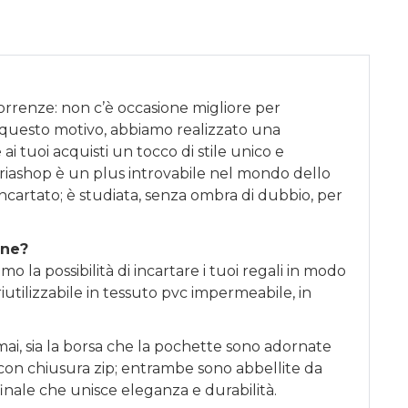
correnze: non c’è occasione migliore per
 questo motivo, abbiamo realizzato una
ai tuoi acquisti un tocco di stile unico e
riashop è un plus introvabile nel mondo dello
incartato; è studiata, senza ombra di dubbio, per
one?
o la possibilità di incartare i tuoi regali in modo
iutilizzabile in tessuto pvc impermeabile, in
ai, sia la borsa che la pochette sono adornate
li con chiusura zip; entrambe sono abbellite da
finale che unisce eleganza e durabilità.