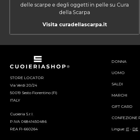
delle scarpe e degli oggetti in pelle su Cura
della Scarpa
Visita curadellascarpa.it
DONNA
UOMO
STORE LOCATOR
SALDI
Via Verdi 20/24
50019 Sesto Fiorentino (FI)
MARCHI
ITALY
GIFT CARD
Cuoieria S.r.l.
CONFEZIONE 
P.IVA 06841450486
Lingue:
IT
-
DE
REA FI-660264