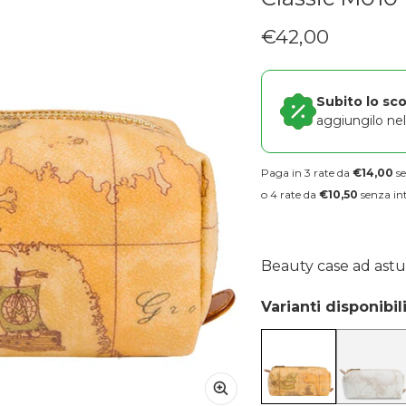
€42,00
Prezzo regolare
Subito lo sc
aggiungilo nel 
Paga in 3 rate da
€14,00
se
o 4 rate da
€10,50
senza int
Beauty case ad astuc
Varianti disponibili