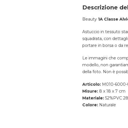
Descrizione de
Beauty
1A Classe Alvi
Astuccio in tessuto sta
squadrata, con dettagli 
portare in borsa o da r
Le immagini che compai
modello, non garantiam
della foto. Non è possi
Articolo:
M010-6000-
Misure:
8 x 18 x 7 cm
Materiale:
52%PVC 28
Colore:
Naturale