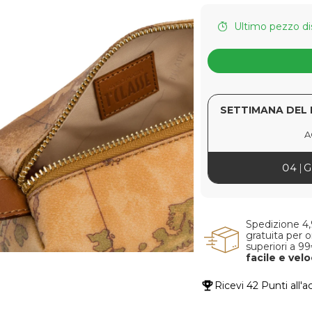
Ultimo pezzo di
SETTIMANA DEL 
A
04
G
Spedizione 4
gratuita per o
superiori a 9
facile e vel
Ricevi
42 Punti
all'a