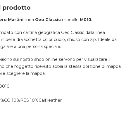
l prodotto
ero Martini
linea
Geo Classic
modello
M010.
mpato con cartina geografica Geo Classic dalla linea
in pelle di vacchetta color cuoio, chiuso con zip. Ideale da
egalare a una persona speciale.
ono sul nostro shop online servono per visualizzare il
o che l'oggetto ricevuto abbia la stessa porzione di mappa
bile scegliere la mappa.
0010
%CO 10%PES 10%Calf leather