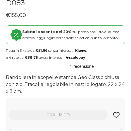
D083
Prezzo regolare
€155,00
Subito lo sconto del 20%
sul primo acquisto di questo
articolo: aggiungilo nel carrello ed ottieni subito lo sconto!
Paga in 3 rate da
€51,66
senza interessi.
o 4 rate da
€38,75
senza interessi.
Bandoliera in ecopelle stampa Geo Classic chiusa
con zip. Tracolla regolabile in nastro logato. 22 x 24
x 3 cm.
ESAURITO