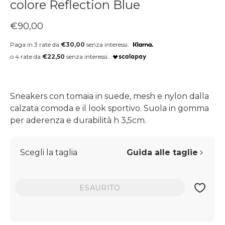
colore Reflection Blue
Prezzo regolare
€90,00
Paga in 3 rate da
€30,00
senza interessi.
o 4 rate da
€22,50
senza interessi.
Sneakers con tomaia in suede, mesh e nylon dalla
calzata comoda e il look sportivo. Suola in gomma
per aderenza e durabilità h 3,5cm.
Scegli la taglia
Guida alle taglie
ESAURITO