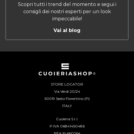
Scopri tutti i trend del momento e segui i
consigli dei nostri esperti per un look
impeccabile!
Vai al blog
STORE LOCATOR
Via Verdi 20/24
50019 Sesto Fiorentino (FI)
ITALY
Cuoieria S.r.l.
P.IVA 06841450486
REA FI-660264