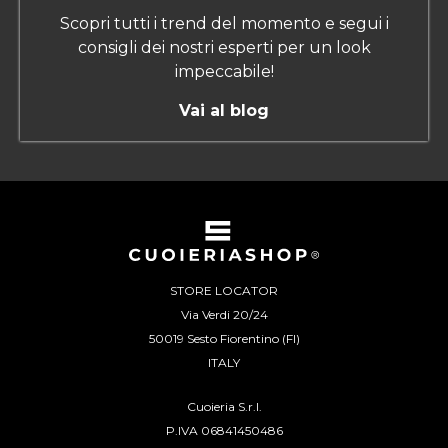
Scopri tutti i trend del momento e segui i
consigli dei nostri esperti per un look
impeccabile!
Vai al blog
STORE LOCATOR
Via Verdi 20/24
50019 Sesto Fiorentino (FI)
ITALY
Cuoieria S.r.l.
P.IVA 06841450486