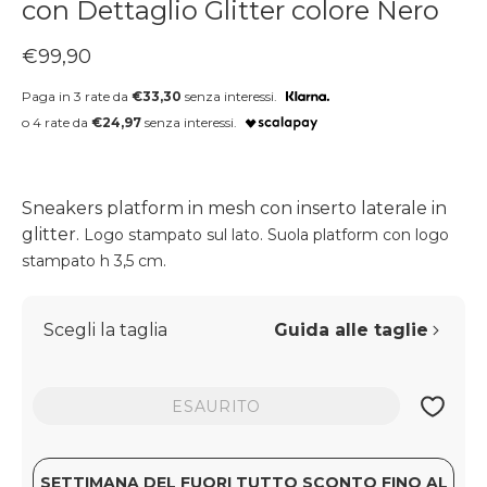
con Dettaglio Glitter colore Nero
Prezzo regolare
€99,90
Paga in 3 rate da
€33,30
senza interessi.
o 4 rate da
€24,97
senza interessi.
Sneakers platform in mesh con inserto laterale in
glitter.
Logo stampato sul lato. Suola platform con logo
stampato h 3,5 cm.
Scegli la taglia
Guida alle taglie
ESAURITO
SETTIMANA DEL FUORI TUTTO SCONTO FINO AL