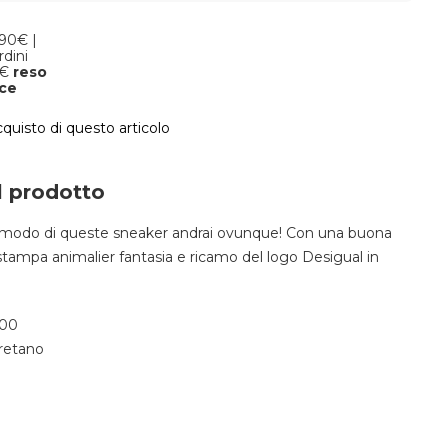
,90€ |
rdini
9€
reso
oce
cquisto di questo articolo
l prodotto
comodo di queste sneaker andrai ovunque! Con una buona
stampa animalier fantasia e ricamo del logo Desigual in
00
retano