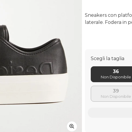
Sneakers con platfor
laterale. Fodera in po
Scegli la taglia
36
39