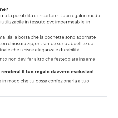
one?
o la possibilità di incartare i tuoi regali in modo
iutilizzabile in tessuto pvc impermeabile, in
ai, sia la borsa che la pochette sono adornate
li con chiusura zip; entrambe sono abbellite da
finale che unisce eleganza e durabilità.
nto non devi far altro che festeggiare insieme
 renderai il tuo regalo davvero esclusivo!
sa in modo che tu possa confezionarla a tuo