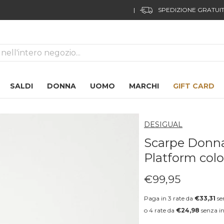
FUORI TUTTO!
04
15
35
04
ca
SALDI
DONNA
UOMO
MARCHI
GIFT CARD
DESIGUAL
Scarpe Donn
Platform colo
€99,95
Prezzo regolare
Paga in 3 rate da
€33,31
se
o 4 rate da
€24,98
senza in