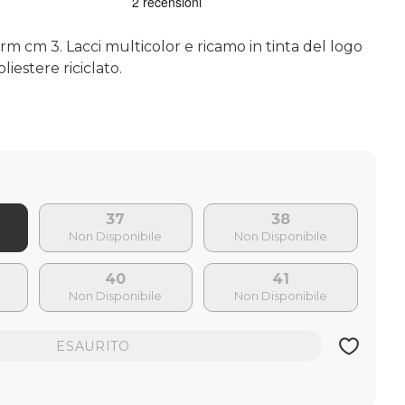
m cm 3. Lacci multicolor e ricamo in tinta del logo
liestere riciclato.
37
38
40
41
ESAURITO