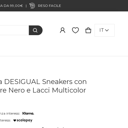
Prodotto aggiunto al carrello
LINGUA
IT
CARRELLO
0 ITEMS
VISUALIZZA IL CARRELLO (
)
PROCEDI ALL'ACQUISTO
a DESIGUAL Sneakers con
re Nero e Lacci Multicolor
nza interessi.
teressi.